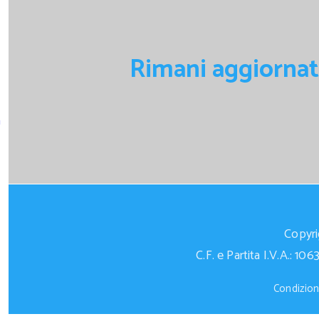
Rimani aggiornato
m
Copyrig
C.F. e Partita I.V.A.:
Condizioni