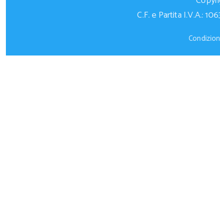
Copyrig
C.F. e Partita I.V.A.:
Condizioni